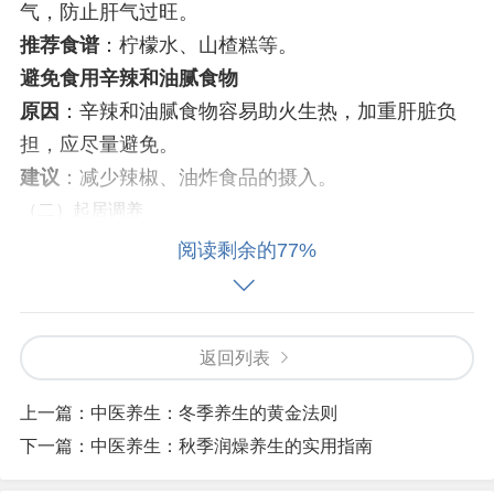
气，防止肝气过旺。
推荐食谱
：柠檬水、山楂糕等。
避免食用辛辣和油腻食物
原因
：辛辣和油腻食物容易助火生热，加重肝脏负
担，应尽量避免。
建议
：减少辣椒、油炸食品的摄入。
（二）起居调养
阅读剩余的77%
早睡早起
原因
：春季应顺应阳气生发的特点，早睡早起有助
于调节人体的生物钟，增强免疫力。
返回列表
建议
：每天晚上10点前入睡，早上6点左右起床。
适当运动
上一篇：
中医养生：冬季养生的黄金法则
功效
：适当的运动可以促进气血运行，增强体质，
下一篇：
中医养生：秋季润燥养生的实用指南
调节情志。