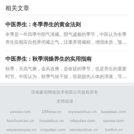
推荐运动
：散步、慢跑、太极拳、瑜伽等。
相关文章
建议
：每周进行3-5次运动，每次30-60分钟。
保持室内通风
中医养生：冬季养生的黄金法则
原因
：春季气温逐渐升高，空气湿度增加，保持室
冬季是一年四季中阳气潜藏、阴气盛极的季节，中医认为冬季
内通风有助于减少细菌和病毒的滋生。
养生应顺应自然界闭藏之气，注重养肾藏精，增强体质，预防
建议
：每天开窗通风2-3次，每次20-30分钟。
疾病。本文将为你详细介绍冬季养生的黄金法则，帮助你在寒
（三）情志调养
冷的冬季保持最佳的健康状态。一、引言中...
中医养生：秋季润燥养生的实用指南
秋季，天高气爽，金风送爽，是收获的季节，也是养生的重要
保持乐观情绪
时节。中医认为，秋季气候干燥，容易损伤人体的津液，导致
原因
：中医认为怒伤肝，保持乐观情绪可以避免肝
皮肤干燥、口干舌燥、咳嗽等症状。因此，秋季养生应注重润
气郁结，调节情志。
燥养阴，调节饮食、起居、运动和情志，以...
济南豪创网络技术有限公司版权所有
建议
：通过听音乐、读书、与朋友交流等方式调节
友情链接：
情绪，保持积极心态。
uexsw.com
188xsw.cn
myxiaoshuo.cn
luwaiwai.com
避免过度劳累
huichuncao.cn
housebus.cn
sdqudao.com
opxsw.com
原因
：过度劳累会损伤肝气，影响肝脏的疏泄功
woyaowuyou.cn
cnqudao.com
wexiaoshuo.cn
tunfun.cn
能。